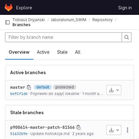
Skip to content
Explore
Sign in
GitLab
Tobiasz Dryjański
laboratorium_SWIM
Repository
Branches
Overview
Active
Stale
All
Active branches
master
default
protected
Download
be91f1db
·
Poprawki do zajęć lokalnie
·
1 month ago
Stale branches
p900614-master-patch-81566
Download
More
51632b9e
·
Update Instrukcje.md
·
2 years ago