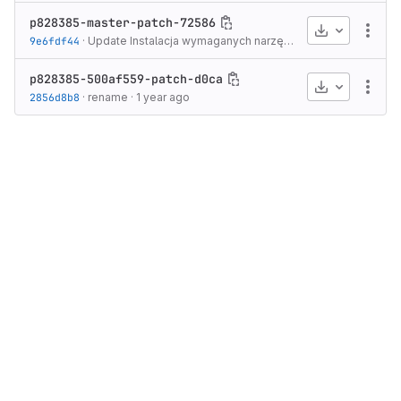
p828385-master-patch-72586
Download
More
9e6fdf44
·
Update Instalacja wymaganych narzędzi, pierwsze uruchomienie.md
p828385-500af559-patch-d0ca
Download
More
2856d8b8
·
rename
·
1 year ago