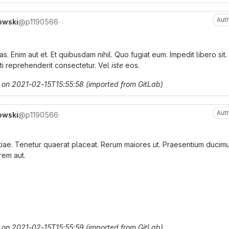
Aut
owski
@p1190566
·
as. Enim aut et. Et quibusdam nihil. Quo fugiat eum. Impedit libero sit. 
i reprehenderit consectetur. Vel
iste
eos.
 on 2021-02-15T15:55:58 (imported from GitLab)
Aut
owski
@p1190566
·
iae. Tenetur quaerat placeat. Rerum maiores ut. Praesentium ducimu
rem aut.
 on 2021-02-15T15:55:59 (imported from GitLab)