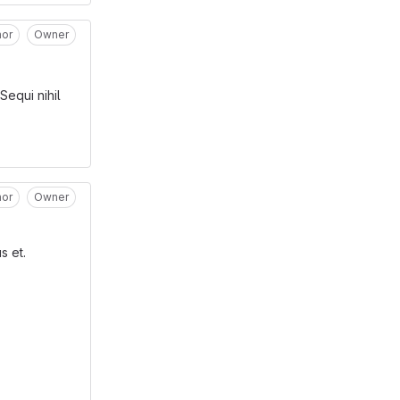
hor
Owner
Sequi nihil
hor
Owner
s et.