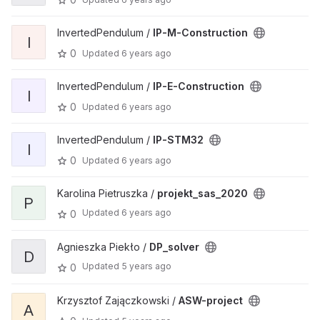
InvertedPendulum /
IP-M-Construction
I
0
Updated
6 years ago
InvertedPendulum /
IP-E-Construction
I
0
Updated
6 years ago
InvertedPendulum /
IP-STM32
I
0
Updated
6 years ago
Karolina Pietruszka /
projekt_sas_2020
P
Updated
6 years ago
0
Agnieszka Piekło /
DP_solver
D
Updated
5 years ago
0
Krzysztof Zajączkowski /
ASW-project
A