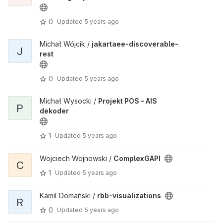
0
Updated
5 years ago
Michał Wójcik /
jakartaee-discoverable-
J
rest
0
Updated
5 years ago
Michał Wysocki /
Projekt POS - AIS
P
dekoder
1
Updated
5 years ago
Wojciech Wojnowski /
ComplexGAPI
C
1
Updated
5 years ago
Kamil Domański /
rbb-visualizations
R
0
Updated
5 years ago