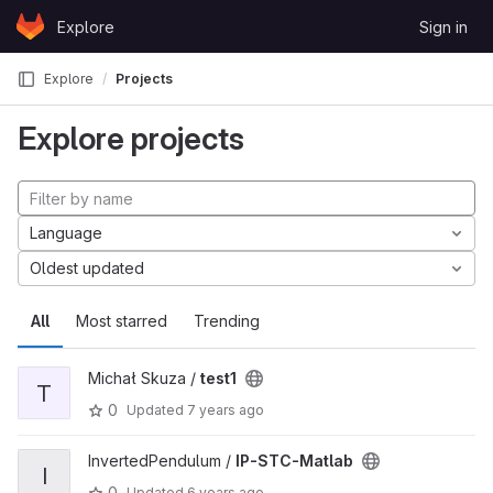
Skip to content
Explore
Sign in
GitLab
Explore
Projects
Explore projects
Language
Oldest updated
All
Most starred
Trending
Michał Skuza /
test1
T
0
Updated
7 years ago
InvertedPendulum /
IP-STC-Matlab
I
0
Updated
6 years ago