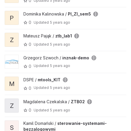
0
Updated
5 years ago
Dominika Kalinowska /
PI_ZI_sem5
P
0
Updated
5 years ago
Mateusz Pająk /
ztb_lab1
Z
0
Updated
5 years ago
Grzegorz Szwoch /
inznak-demo
Updated
5 years ago
0
DSPE /
mtools_KIT
M
Updated
5 years ago
0
Magdalena Czekalska /
ZTB02
Z
0
Updated
5 years ago
Kamil Domański /
sterowanie-systemami-
S
bezzalogowymi