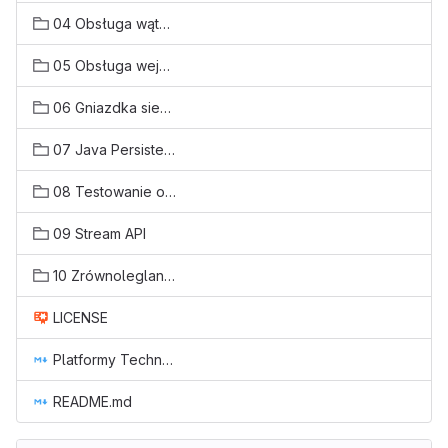
04 Obsługa wątków
05 Obsługa wejścia wyjścia
06 Gniazdka sieciowe
07 Java Persistence API
08 Testowanie oprogramowania
09 Stream API
10 Zrównoleglanie operacji
LICENSE
Platformy Technologiczne.md
README.md