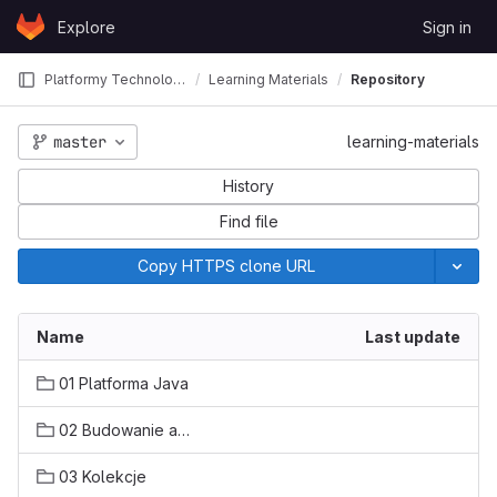
Skip to content
Explore
Sign in
GitLab
Platformy Technologiczne
Learning Materials
Repository
master
learning-materials
History
Find file
Copy HTTPS clone URL
Name
Last update
01 Platforma Java
02 Budowanie aplikacji
03 Kolekcje