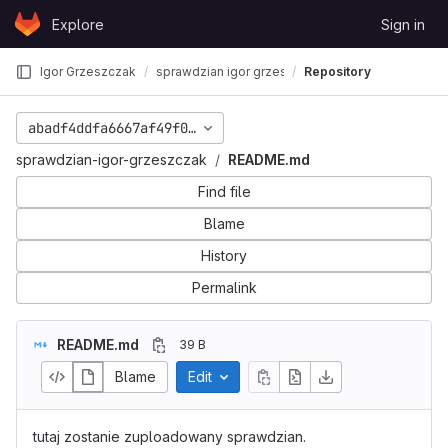
Skip to content
Explore
Sign in
GitLab
Igor Grzeszczak
sprawdzian igor grzeszczak
Repository
abadf4ddfa6667af49f01b2467d4bb23a0d56d97
sprawdzian-igor-grzeszczak
README.md
Find file
Blame
History
Permalink
README.md
39 B
Blame
Edit
tutaj zostanie zuploadowany sprawdzian.