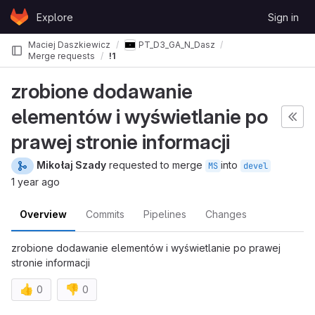
Skip to content
Explore
Sign in
GitLab
Maciej Daszkiewicz
PT_D3_GA_N_Daszkiewicz_Kula_Szady
Merge requests
!1
zrobione dodawanie
Szady
elementów i wyświetlanie po
prawej stronie informacji
Mikołaj Szady
requested to merge
into
MS
devel
1 year ago
Overview
Commits
Pipelines
Changes
zrobione dodawanie elementów i wyświetlanie po prawej
stronie informacji
👍
👎
0
0
Merge request reports