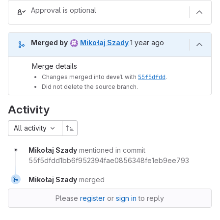
Approval is optional
1 year ago (May 4, 2025 1
Merged by
Mikołaj Szady
1 year ago
Merge details
Changes merged into
devel
with
55f5dfdd
.
Did not delete the source branch.
Activity
All activity
Mikołaj Szady
mentioned in commit
55f5dfdd1bb6f952394fae0856348fe1eb9ee793
Mikołaj Szady
merged
Please
register
or
sign in
to reply