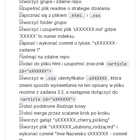
Utworzyć grupe i zdalne repo
Uzupełnić plik readme o strategie działania
Zapoznać się z plikiem
i
.html.
.css
Utworzyć folder
grupa
Utworzyć i uzupełnić plik ’sXXXXXX.md’ gdzie
’XXXXX’ to numer indeksu.
Zapisać i wykonać commit o tytule: "sXXXXXX-
zadanie 1"
Pushnąć na zdalne repo
Dodać do pliku html i uzupełnić znacznik
<article 
id="sXXXXXX">
Utworzyć w
identyfikator
, która
.css
.sXXXXXX
zmieni sposób wyświetlania na ten opisany w pliku
readme
z zadania 3.3, a następnie dołączyć do
<article id="sXXXXXX">
Zrobić podstrone
Rodzaje kawy
Zrobić merge przez scalanie krok po kroku
Stworzyć gałąź "sXXXXXX_cherry_picking"
Stworzyć plik "sXXXXXX_ulubiony_rodzaj.md" i
wykonać commit "Imie Nazwisko sXXXXXX - commit