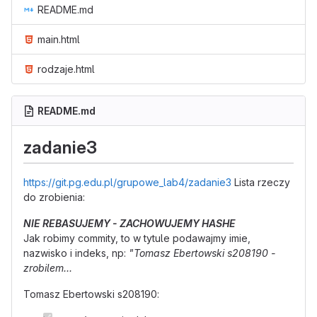
README.md
main.html
rodzaje.html
README.md
zadanie3
https://git.pg.edu.pl/grupowe_lab4/zadanie3
Lista rzeczy
do zrobienia:
NIE REBASUJEMY - ZACHOWUJEMY HASHE
Jak robimy commity, to w tytule podawajmy imie,
nazwisko i indeks, np:
"Tomasz Ebertowski s208190 -
zrobilem...
Tomasz Ebertowski s208190: