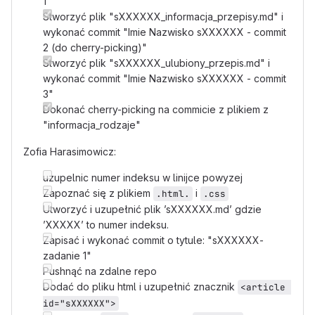
1"
Stworzyć plik "sXXXXXX_informacja_przepisy.md" i
wykonać commit "Imie Nazwisko sXXXXXX - commit
2 (do cherry-picking)"
Stworzyć plik "sXXXXXX_ulubiony_przepis.md" i
wykonać commit "Imie Nazwisko sXXXXXX - commit
3"
Dokonać cherry-picking na commicie z plikiem z
"informacja_rodzaje"
Zofia Harasimowicz:
uzupelnic numer indeksu w linijce powyzej
Zapoznać się z plikiem
i
.html.
.css
Utworzyć i uzupełnić plik ’sXXXXXX.md’ gdzie
’XXXXX’ to numer indeksu.
Zapisać i wykonać commit o tytule: "sXXXXXX-
zadanie 1"
Pushnąć na zdalne repo
Dodać do pliku html i uzupełnić znacznik
<article 
id="sXXXXXX">