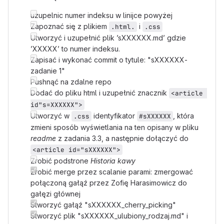
uzupelnic numer indeksu w linijce powyżej
Zapoznać się z plikiem
i
.html.
.css
Utworzyć i uzupełnić plik ’sXXXXXX.md’ gdzie
’XXXXX’ to numer indeksu.
Zapisać i wykonać commit o tytule: "sXXXXXX-
zadanie 1"
Pushnąć na zdalne repo
Dodać do pliku html i uzupełnić znacznik
<article 
id"s=XXXXXX">
Utworzyć w
identyfikator
, która
.css
#sXXXXXX
zmieni sposób wyświetlania na ten opisany w pliku
readme
z zadania 3.3, a następnie dołączyć do
<article id="sXXXXXX">
Zrobić podstrone
Historia kawy
Zrobić merge przez scalanie parami: zmergować
połączoną gałąź przez Zofię Harasimowicz do
gałęzi głównej
Stworzyć gałąź "sXXXXXX_cherry_picking"
Stworzyć plik "sXXXXXX_ulubiony_rodzaj.md" i