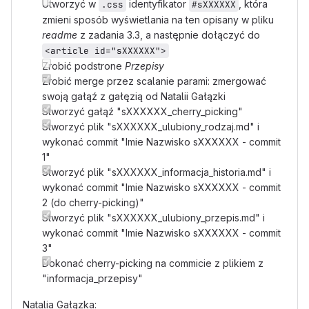
Utworzyć w
identyfikator
, która
.css
#sXXXXXX
zmieni sposób wyświetlania na ten opisany w pliku
readme
z zadania 3.3, a następnie dołączyć do
<article id="sXXXXXX">
Zrobić podstrone
Przepisy
Zrobić merge przez scalanie parami: zmergować
swoją gałąź z gałęzią od Natalii Gałązki
Stworzyć gałąź "sXXXXXX_cherry_picking"
Stworzyć plik "sXXXXXX_ulubiony_rodzaj.md" i
wykonać commit "Imie Nazwisko sXXXXXX - commit
1"
Stworzyć plik "sXXXXXX_informacja_historia.md" i
wykonać commit "Imie Nazwisko sXXXXXX - commit
2 (do cherry-picking)"
Stworzyć plik "sXXXXXX_ulubiony_przepis.md" i
wykonać commit "Imie Nazwisko sXXXXXX - commit
3"
Dokonać cherry-picking na commicie z plikiem z
"informacja_przepisy"
Natalia Gałązka: