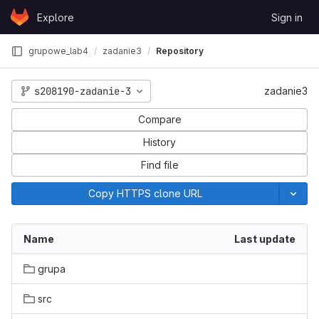
Skip to content
Explore
Sign in
GitLab
grupowe_lab4
zadanie3
Repository
s208190-zadanie-3
zadanie3
Compare
History
Find file
Copy HTTPS clone URL
Name
Last update
grupa
src