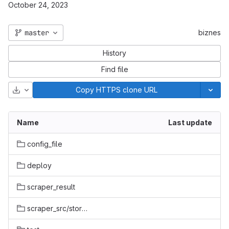
October 24, 2023
master
biznes
History
Find file
Download
Copy HTTPS clone URL
Name
Last update
config_file
deploy
scraper_result
scraper_src/store_scraper