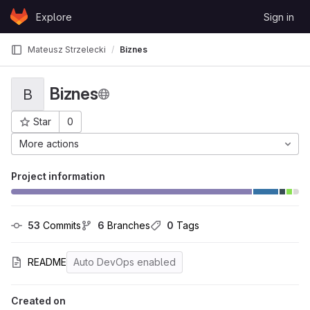
Skip to content
Explore
Sign in
GitLab
Mateusz Strzelecki
Biznes
Biznes
B
Star
0
Project ID: 1357
More actions
Project information
53
 Commits
6
 Branches
0
 Tags
README
Auto DevOps enabled
Created on