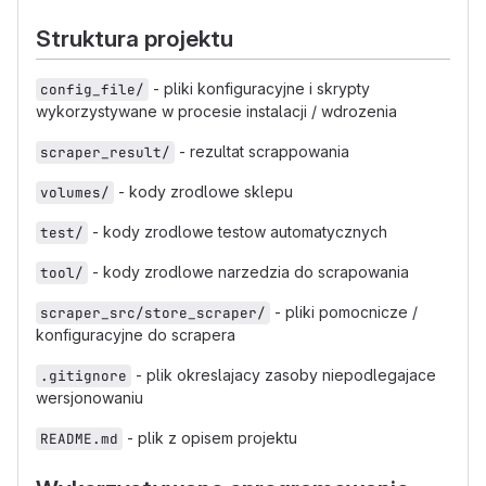
Struktura projektu
- pliki konfiguracyjne i skrypty
config_file/
wykorzystywane w procesie instalacji / wdrozenia
- rezultat scrappowania
scraper_result/
- kody zrodlowe sklepu
volumes/
- kody zrodlowe testow automatycznych
test/
- kody zrodlowe narzedzia do scrapowania
tool/
- pliki pomocnicze /
scraper_src/store_scraper/
konfiguracyjne do scrapera
- plik okreslajacy zasoby niepodlegajace
.gitignore
wersjonowaniu
- plik z opisem projektu
README.md