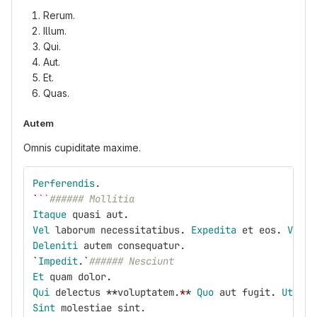
Rerum.
Illum.
Qui.
Aut.
Et.
Quas.
Autem
Omnis cupiditate maxime.
Perferendis
.
`
``
###### Mollitia
Itaque
quasi
aut
.
Vel
laborum
necessitatibus
.
Expedita
et
eos
.
Volup
Deleniti
autem
consequatur
.
`
Impedit
.
`
###### Nesciunt
Et
quam
dolor
.
Qui
delectus
**
voluptatem
.
*
*
Quo
aut
fugit
.
Ut
qua
Sint
molestiae
sint
.