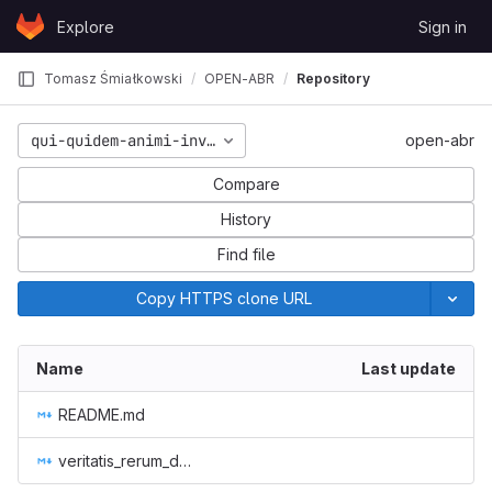
Skip to content
Explore
Sign in
GitLab
Tomasz Śmiałkowski
OPEN-ABR
Repository
qui-quidem-animi-inventore-in
open-abr
Compare
History
Find file
Copy HTTPS clone URL
Name
Last update
README.md
veritatis_rerum_doloremque_qui_qui_aut_ipsam_0.md