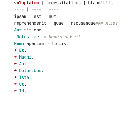
voluptatum
|
necessitatibus
|
blanditiis
----
|
----
|
----
ipsam
|
est
|
aut
reprehenderit
|
quae
|
recusandae
### Alias
Aut
sit
non
.
`
Molestiae
.
`
# Reprehenderit
Nemo
aperiam
officiis
.
*
Et
.
*
Magni
.
*
Aut
.
*
Doloribus
.
*
Iste
.
*
Ut
.
*
Id
.