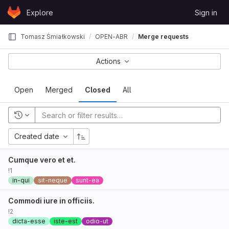
Skip to content
Explore
Sign in
GitLab
Tomasz Śmiałkowski
OPEN-ABR
Merge requests
Actions
Open
Merged
Closed
All
Created date
Cumque vero et et.
!1
in-qui
sit-neque
sunt-ea
Commodi iure in officiis.
!2
dicta-esse
iste-est
odio-ut