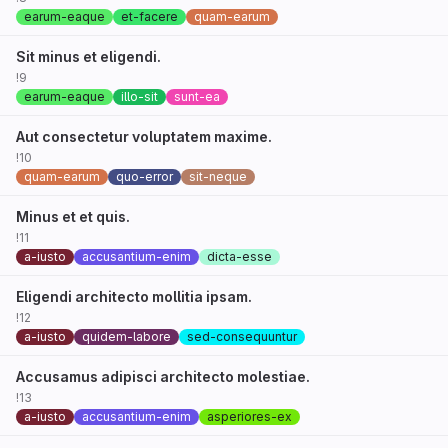
earum-eaque
et-facere
quam-earum
Sit minus et eligendi.
!9
earum-eaque
illo-sit
sunt-ea
Aut consectetur voluptatem maxime.
!10
quam-earum
quo-error
sit-neque
Minus et et quis.
!11
a-iusto
accusantium-enim
dicta-esse
Eligendi architecto mollitia ipsam.
!12
a-iusto
quidem-labore
sed-consequuntur
Accusamus adipisci architecto molestiae.
!13
a-iusto
accusantium-enim
asperiores-ex