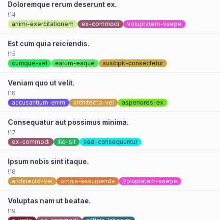
Doloremque rerum deserunt ex.
!14
animi-exercitationem
ex-commodi
voluptatem-saepe
Est cum quia reiciendis.
!15
cumque-vel
earum-eaque
suscipit-consectetur
Veniam quo ut velit.
!16
accusantium-enim
architecto-vel
asperiores-ex
Consequatur aut possimus minima.
!17
ex-commodi
illo-sit
sed-consequuntur
Ipsum nobis sint itaque.
!18
architecto-vel
omnis-assumenda
voluptatem-saepe
Voluptas nam ut beatae.
!19