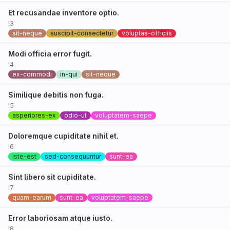
Et recusandae inventore optio.
!3
sit-neque
suscipit-consectetur
voluptas-officiis
Modi officia error fugit.
!4
ex-commodi
in-qui
sit-neque
Similique debitis non fuga.
!5
asperiores-ex
odio-ut
voluptatem-saepe
Doloremque cupiditate nihil et.
!6
iste-est
sed-consequuntur
sunt-ea
Sint libero sit cupiditate.
!7
quam-earum
sunt-ea
voluptatem-saepe
Error laboriosam atque iusto.
!8