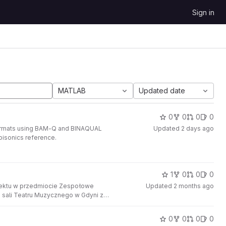
Sign in
MATLAB
Updated date
0
0
0
0
 formats using BAM-Q and BINAQUAL
Updated
2 days ago
mbisonics reference.
1
0
0
0
jektu w przedmiocie Zespołowe
Updated
2 months ago
j sali Teatru Muzycznego w Gdyni z
0
0
0
0