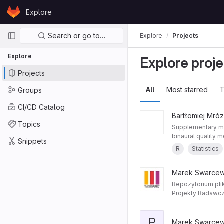
Skip to content
Explore
GitLab
Primary navigation
Search or go to…
Explore
Projects
Explore
Explore proje
Projects
All
Most starred
T
Groups
CI/CD Catalog
Bartłomiej Mróz
Topics
Supplementary ma
binaural quality 
Snippets
R
Statistics
Marek Swarcew
Repozytorium pli
Projekty Badawcz
wykorzystaniem t
P
Marek Swarcew