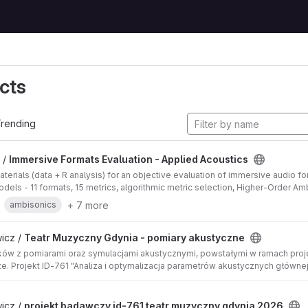
cts
rending
 /
Immersive Formats Evaluation - Applied Acoustics
terials (data + R analysis) for an objective evaluation of immersive audio
models - 11 formats, 15 metrics, algorithmic metric selection, Higher-Order A
+ 7 more
ambisonics
icz /
Teatr Muzyczny Gdynia - pomiary akustyczne
ków z pomiarami oraz symulacjami akustycznymi, powstałymi w ramach pro
e. Projekt ID-761 "Analiza i optymalizacja parametrów akustycznych główne
echnik dźwięku przestrzennego"
icz /
projekt badawczy id-761 teatr muzyczny gdynia 2026