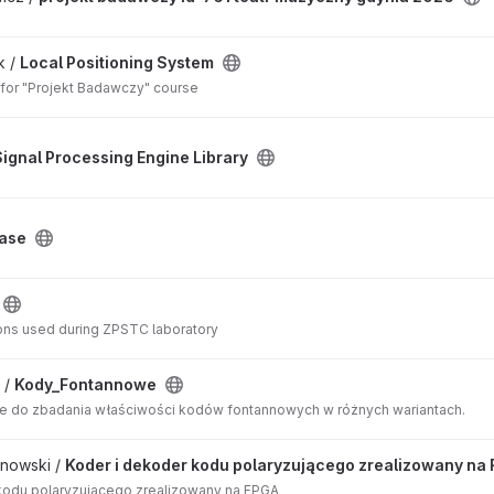
k /
Local Positioning System
 for "Projekt Badawczy" course
 Signal Processing Engine Library
ase
ions used during ZPSTC laboratory
 /
Kody_Fontannowe
e do zbadania właściwości kodów fontannowych w różnych wariantach.
nowski /
Koder i dekoder kodu polaryzującego zrealizowany na
kodu polaryzującego zrealizowany na FPGA