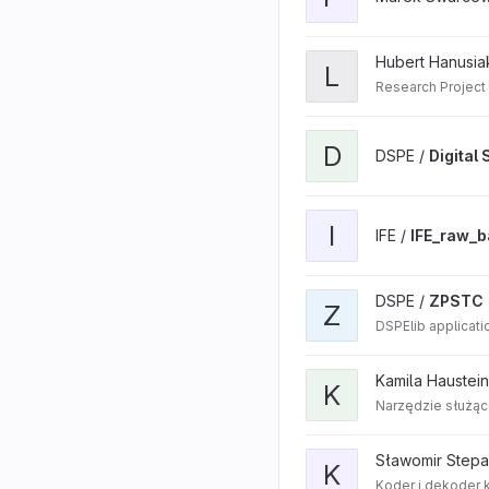
Hubert Hanusia
L
Research Project
D
DSPE /
Digital
I
IFE /
IFE_raw_b
DSPE /
ZPSTC
Z
DSPElib applicat
Kamila Haustein
K
Narzędzie służąc
Sławomir Stepa
K
Koder i dekoder 