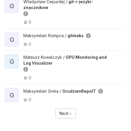
Władysław Cepurdej /
git-i-jezyki-
G
znacznikow
0
Maksymilian Rompca /
gitmaks
G
0
Mateusz Kowalczyk /
GPU Monitoring and
G
Log Visualizer
0
Maksymilian Grela /
GrudzienRepoIT
G
0
Next