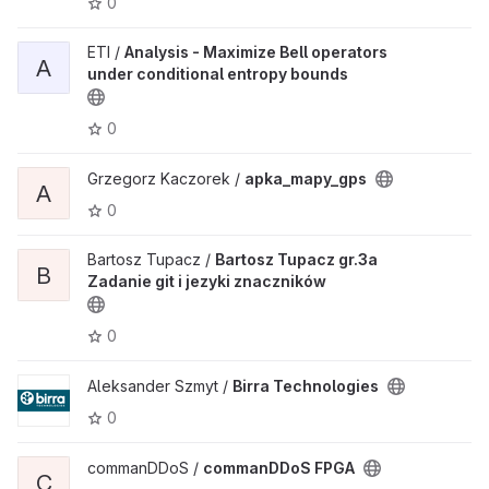
0
ETI /
Analysis - Maximize Bell operators
A
under conditional entropy bounds
0
Grzegorz Kaczorek /
apka_mapy_gps
A
0
Bartosz Tupacz /
Bartosz Tupacz gr.3a
B
Zadanie git i jezyki znaczników
0
Aleksander Szmyt /
Birra Technologies
0
commanDDoS /
commanDDoS FPGA
C