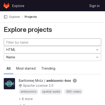
Skip to content
Explore
Sign in
GitLab
Explore
Projects
Explore projects
HTML
Name
All
Most starred
Trending
Bartłomiej Mróz /
ambisonic-box
Apache License 2.0
ambisonics
spatial-audio
360-video
+ 8 more