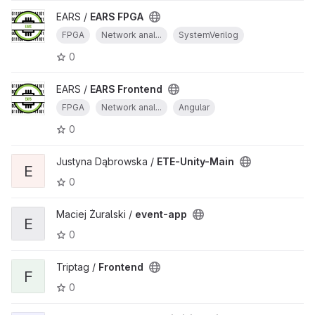
EARS /
EARS FPGA
FPGA
Network anal...
SystemVerilog
0
EARS /
EARS Frontend
FPGA
Network anal...
Angular
0
Justyna Dąbrowska /
ETE-Unity-Main
E
0
Maciej Żuralski /
event-app
E
0
Triptag /
Frontend
F
0