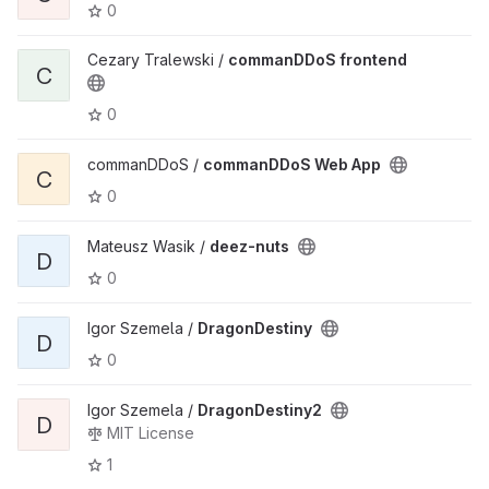
0
Cezary Tralewski /
commanDDoS frontend
C
0
commanDDoS /
commanDDoS Web App
C
0
Mateusz Wasik /
deez-nuts
D
0
Igor Szemela /
DragonDestiny
D
0
Igor Szemela /
DragonDestiny2
D
MIT License
1