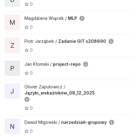
0
Magdalena Wiącek /
MLP
M
0
Piotr Jarząbek /
Zadanie GIT s208690
Z
0
Jan Kłomski /
project-repo
P
0
Olivier Zaputowicz /
J
Języki_wskaźników_08_12_2025
0
Dawid Migowski /
narzedziait-grupowy
N
0