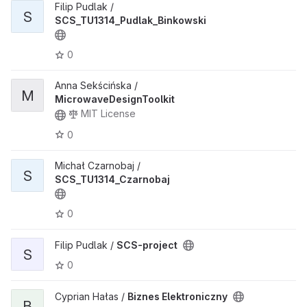
Filip Pudlak /
S
SCS_TU1314_Pudlak_Binkowski
0
Anna Sekścińska /
M
MicrowaveDesignToolkit
MIT License
0
Michał Czarnobaj /
S
SCS_TU1314_Czarnobaj
0
Filip Pudlak /
SCS-project
S
0
Cyprian Hałas /
Biznes Elektroniczny
B