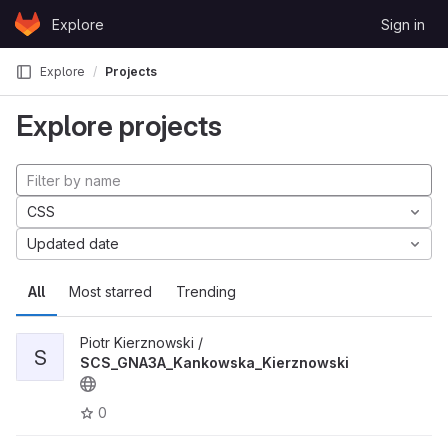
Skip to content
Explore
Sign in
GitLab
Explore
Projects
Explore projects
CSS
Updated date
All
Most starred
Trending
Piotr Kierznowski /
S
SCS_GNA3A_Kankowska_Kierznowski
0