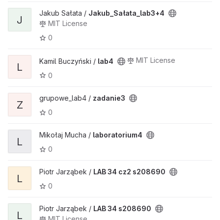
Jakub Sałata /
Jakub_Sałata_lab3+4
J
MIT License
0
MIT License
Kamil Buczyński /
lab4
L
0
grupowe_lab4 /
zadanie3
Z
0
Mikołaj Mucha /
laboratorium4
L
0
Piotr Jarząbek /
LAB 34 cz2 s208690
L
0
Piotr Jarząbek /
LAB 34 s208690
L
MIT License