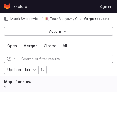
Skip to content
Explore
Sign in
GitLab
Marek Swarcewicz
Teatr Muzyczny Gdynia - pomiary akustycz
Merge requests
Actions
Open
Merged
Closed
All
Updated date
Mapa Punktów
!1